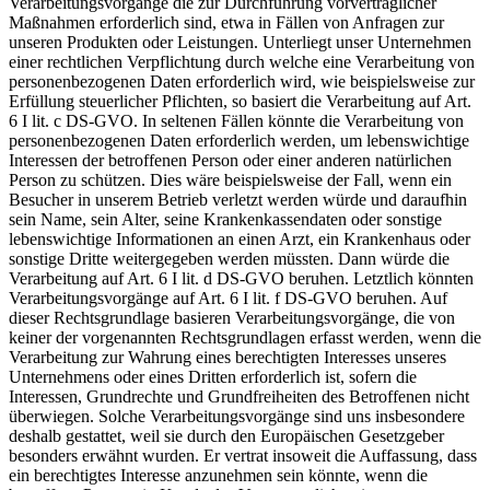
Verarbeitungsvorgänge die zur Durchführung vorvertraglicher
Maßnahmen erforderlich sind, etwa in Fällen von Anfragen zur
unseren Produkten oder Leistungen. Unterliegt unser Unternehmen
einer rechtlichen Verpflichtung durch welche eine Verarbeitung von
personenbezogenen Daten erforderlich wird, wie beispielsweise zur
Erfüllung steuerlicher Pflichten, so basiert die Verarbeitung auf Art.
6 I lit. c DS-GVO. In seltenen Fällen könnte die Verarbeitung von
personenbezogenen Daten erforderlich werden, um lebenswichtige
Interessen der betroffenen Person oder einer anderen natürlichen
Person zu schützen. Dies wäre beispielsweise der Fall, wenn ein
Besucher in unserem Betrieb verletzt werden würde und daraufhin
sein Name, sein Alter, seine Krankenkassendaten oder sonstige
lebenswichtige Informationen an einen Arzt, ein Krankenhaus oder
sonstige Dritte weitergegeben werden müssten. Dann würde die
Verarbeitung auf Art. 6 I lit. d DS-GVO beruhen. Letztlich könnten
Verarbeitungsvorgänge auf Art. 6 I lit. f DS-GVO beruhen. Auf
dieser Rechtsgrundlage basieren Verarbeitungsvorgänge, die von
keiner der vorgenannten Rechtsgrundlagen erfasst werden, wenn die
Verarbeitung zur Wahrung eines berechtigten Interesses unseres
Unternehmens oder eines Dritten erforderlich ist, sofern die
Interessen, Grundrechte und Grundfreiheiten des Betroffenen nicht
überwiegen. Solche Verarbeitungsvorgänge sind uns insbesondere
deshalb gestattet, weil sie durch den Europäischen Gesetzgeber
besonders erwähnt wurden. Er vertrat insoweit die Auffassung, dass
ein berechtigtes Interesse anzunehmen sein könnte, wenn die