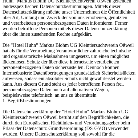
Huhn" Markus Blohm UG Kleintierzuchtverein Oßweil geltenden
landesspezifischen Datenschutzbestimmungen. Mittels dieser
Datenschutzerklärung möchte unser Unternehmen die Öffentlichkeit
über Art, Umfang und Zweck der von uns erhobenen, genutzten
und verarbeiteten personenbezogenen Daten informieren. Ferner
werden betroffene Personen mittels dieser Datenschutzerklärung
über die ihnen zustehenden Rechte aufgeklärt.
Die "Hotel Huhn" Markus Blohm UG Kleintierzuchtverein Oßweil
hat als für die Verarbeitung Verantwortlicher zahlreiche technische
und organisatorische Maßnahmen umgesetzt, um einen möglichst
lückenlosen Schutz der über diese Internetseite verarbeiteten
personenbezogenen Daten sicherzustellen. Dennoch können
Internetbasierte Datenübertragungen grundsätzlich Sicherheitslücken
aufweisen, sodass ein absoluter Schutz nicht gewährleistet werden
kann. Aus diesem Grund steht es jeder betroffenen Person frei,
personenbezogene Daten auch auf alternativen Wegen,
beispielsweise telefonisch, an uns zu übermitteln.
1. Begriffsbestimmungen
Die Datenschutzerklärung der "Hotel Huhn" Markus Blohm UG
Kleintierzuchtverein Oßweil beruht auf den Begrifflichkeiten, die
durch den Europäischen Richtlinien- und Verordnungsgeber beim
Erlass der Datenschutz-Grundverordnung (DS-GVO) verwendet
wurden. Unsere Datenschutzerklärung soll sowohl für die